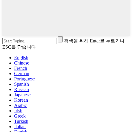
검색을 위해 Enter를 누르거나
ESC를 닫습니다
English
Chinese
French
German
Portuguese
Spanish
Russian
Japanese
Korean
Arabic
Irish
Greek
Turkish
Italian
Danish