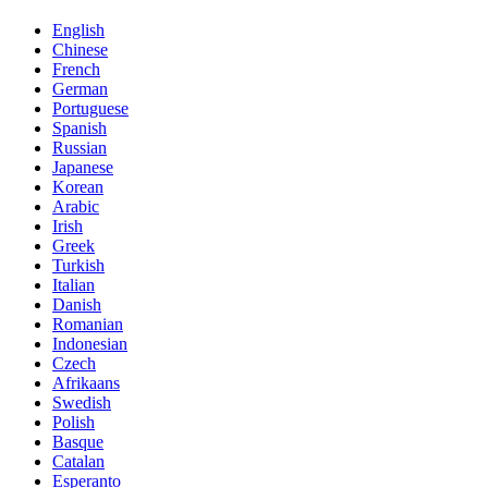
English
Chinese
French
German
Portuguese
Spanish
Russian
Japanese
Korean
Arabic
Irish
Greek
Turkish
Italian
Danish
Romanian
Indonesian
Czech
Afrikaans
Swedish
Polish
Basque
Catalan
Esperanto