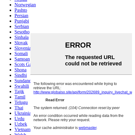
Norwegian
Pashto
Persian
Punjabi
Serbian
Sesotho
Sinhala
Slovak
Slovenian
Somali
Samoan
Scots Gaelic
Shona
Sindhi
Sundanese
Swahili
Tajik
Tamil
Telugu
Thai
Ukrainian
Urdu
Uzbek
Vietnamese
Welsh