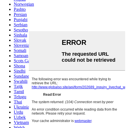
Norwegian
Pashto
Persian
Punjabi
Serbian
Sesotho
Sinhala
Slovak
Slovenian
Somali
Samoan
Scots Gaelic
Shona
Sindhi
Sundanese
Swahili
Tajik
Tamil
Telugu
Thai
Ukrainian
Urdu
Uzbek
Vietnamese
Welsh