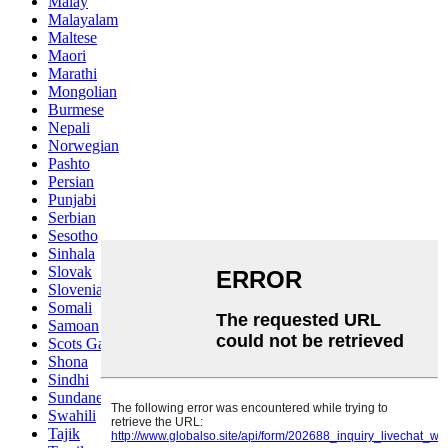
Malay
Malayalam
Maltese
Maori
Marathi
Mongolian
Burmese
Nepali
Norwegian
Pashto
Persian
Punjabi
Serbian
Sesotho
Sinhala
Slovak
Slovenian
Somali
Samoan
Scots Gaelic
Shona
Sindhi
Sundanese
Swahili
Tajik