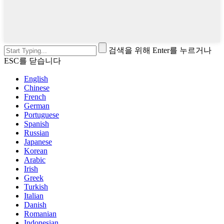
검색을 위해 Enter를 누르거나
ESC를 닫습니다
English
Chinese
French
German
Portuguese
Spanish
Russian
Japanese
Korean
Arabic
Irish
Greek
Turkish
Italian
Danish
Romanian
Indonesian