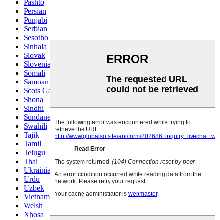
Pashto
Persian
Punjabi
Serbian
Sesotho
Sinhala
Slovak
Slovenian
Somali
Samoan
Scots Gaelic
Shona
Sindhi
Sundanese
Swahili
Tajik
Tamil
Telugu
Thai
Ukrainian
Urdu
Uzbek
Vietnamese
Welsh
Xhosa