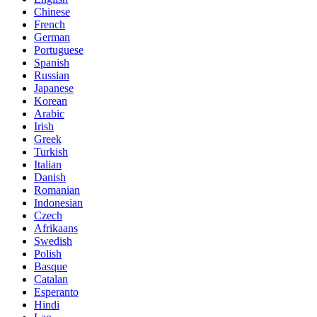
Chinese
French
German
Portuguese
Spanish
Russian
Japanese
Korean
Arabic
Irish
Greek
Turkish
Italian
Danish
Romanian
Indonesian
Czech
Afrikaans
Swedish
Polish
Basque
Catalan
Esperanto
Hindi